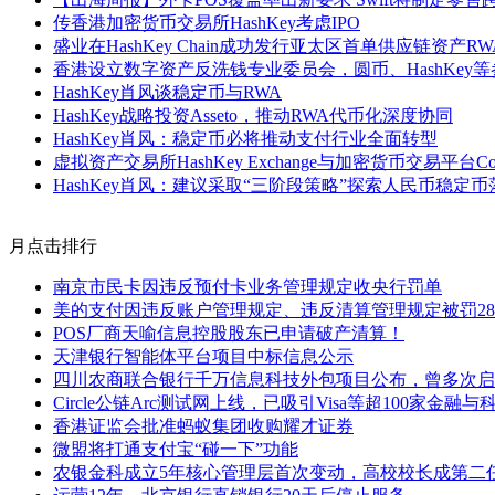
传香港加密货币交易所HashKey考虑IPO
盛业在HashKey Chain成功发行亚太区首单供应链资产R
香港设立数字资产反洗钱专业委员会，圆币、HashKey等
HashKey肖风谈稳定币与RWA
HashKey战略投资Asseto，推动RWA代币化深度协同
HashKey肖风：稳定币必将推动支付行业全面转型
虚拟资产交易所HashKey Exchange与加密货币交易平台Co
HashKey肖风：建议采取“三阶段策略”探索人民币稳定
月点击排行
南京市民卡因违反预付卡业务管理规定收央行罚单
美的支付因违反账户管理规定、违反清算管理规定被罚28
POS厂商天喻信息控股股东已申请破产清算！
天津银行智能体平台项目中标信息公示
四川农商联合银行千万信息科技外包项目公布，曾多次启
Circle公链Arc测试网上线，已吸引Visa等超100家金融
香港证监会批准蚂蚁集团收购耀才证券
微盟将打通支付宝“碰一下”功能
农银金科成立5年核心管理层首次变动，高校校长成第二