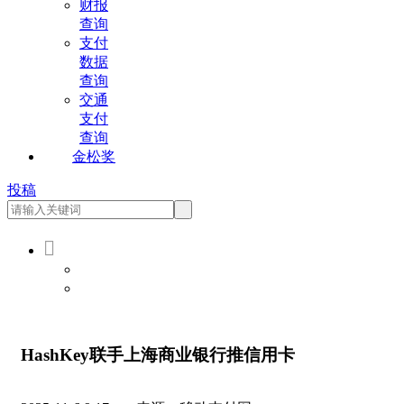
财报
查询
支付
数据
查询
交通
支付
查询
金松奖
投稿

会员登录
会员注册
HashKey联手上海商业银行推信用卡