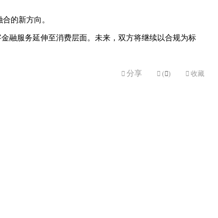
产融合的新方向。
字金融服务延伸至消费层面。未来，双方将继续以合规为标
分享


(

)

收藏