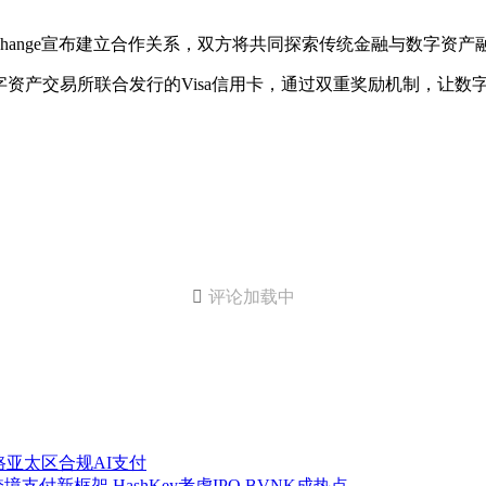
xchange宣布建立合作关系，双方将共同探索传统金融与数字资
资产交易所联合发行的Visa信用卡，通过双重奖励机制，让数
。

评论加载中
探路亚太区合规AI支付
支付新框架 HashKey考虑IPO BVNK成热点