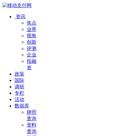
资讯
焦点
业界
视角
创新
评测
企业
投融
资
政策
国际
调研
专栏
活动
数据库
牌照
查询
资料
查询