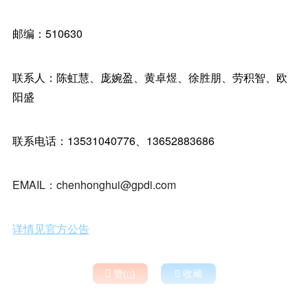
邮编：510630
联系人：陈虹慧、庞婉盈、黄卓煜、徐胜朋、劳积智、欧
阳盛
联系电话：13531040776、13652883686
EMAIL：chenhonghui@gpdi.com
详情见官方公告

赞(
)

收藏
