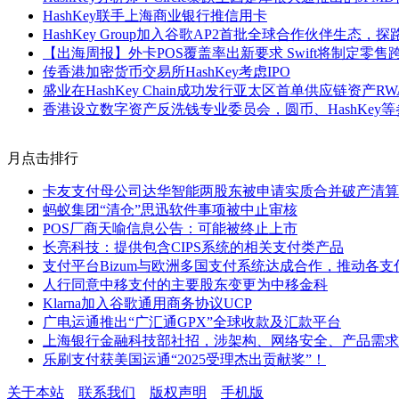
HashKey联手上海商业银行推信用卡
HashKey Group加入谷歌AP2首批全球合作伙伴生态，
【出海周报】外卡POS覆盖率出新要求 Swift将制定零售跨境
传香港加密货币交易所HashKey考虑IPO
盛业在HashKey Chain成功发行亚太区首单供应链资产R
香港设立数字资产反洗钱专业委员会，圆币、HashKey等
月点击排行
卡友支付母公司达华智能两股东被申请实质合并破产清算
蚂蚁集团“清仓”思迅软件事项被中止审核
POS厂商天喻信息公告：可能被终止上市
长亮科技：提供包含CIPS系统的相关支付类产品
支付平台Bizum与欧洲多国支付系统达成合作，推动各
人行同意中移支付的主要股东变更为中移金科
Klarna加入谷歌通用商务协议UCP
广电运通推出“广汇通GPX”全球收款及汇款平台
上海银行金融科技部社招，涉架构、网络安全、产品需求
乐刷支付获美国运通“2025受理杰出贡献奖”！
关于本站
联系我们
版权声明
手机版