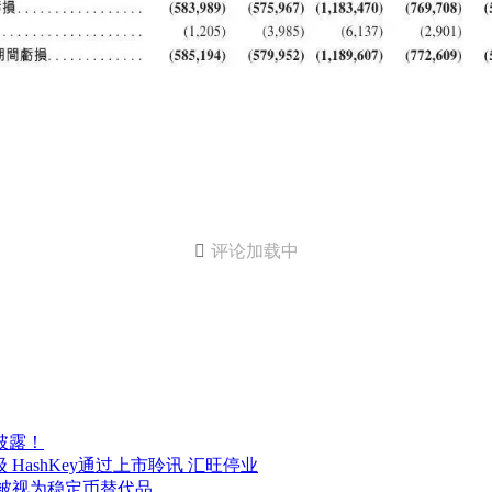

评论加载中
披露！
HashKey通过上市聆讯 汇旺停业
MD被视为稳定币替代品