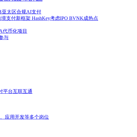
探路亚太区合规AI支付
支付新框架 HashKey考虑IPO BVNK成热点
WA代币化项目
参与
支付平台互联互通
、应用开发等多个岗位