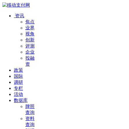
资讯
焦点
业界
视角
创新
评测
企业
投融
资
政策
国际
调研
专栏
活动
数据库
牌照
查询
资料
查询