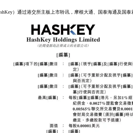
ted（简称：HashKey）通过港交所主板上市聆讯，摩根大通、国泰海通