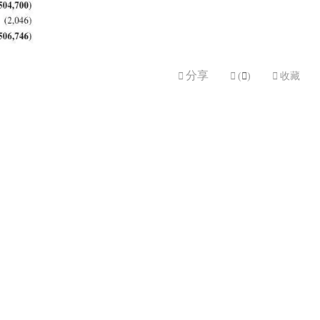
分享


(

)

收藏