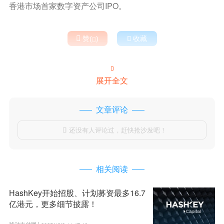
香港市场首家数字资产公司IPO。

赞(
)

收藏


展开全文
文章评论
还没有人评论过，赶快抢沙发吧！

相关阅读
HashKey开始招股、计划募资最多16.7
亿港元，更多细节披露！
移动支付网 |