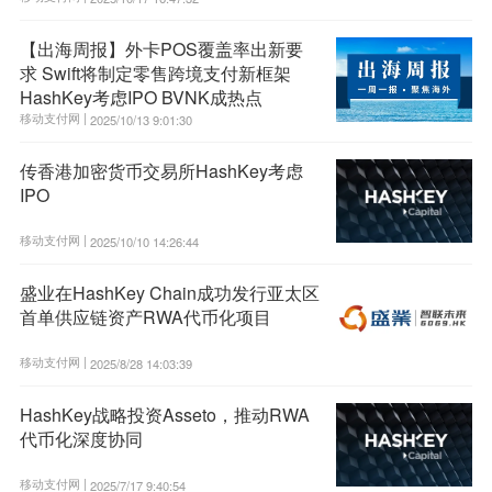
【出海周报】外卡POS覆盖率出新要
求 Swift将制定零售跨境支付新框架
HashKey考虑IPO BVNK成热点
移动支付网 |
2025/10/13 9:01:30
传香港加密货币交易所HashKey考虑
IPO
移动支付网 |
2025/10/10 14:26:44
盛业在HashKey Chain成功发行亚太区
首单供应链资产RWA代币化项目
移动支付网 |
2025/8/28 14:03:39
HashKey战略投资Asseto，推动RWA
代币化深度协同
移动支付网 |
2025/7/17 9:40:54