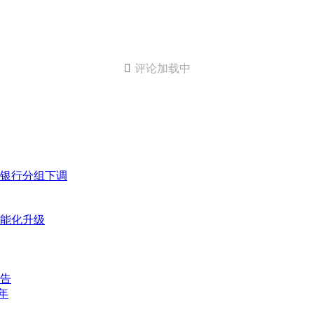

评论加载中
银行分组下调
能化升级
告
年