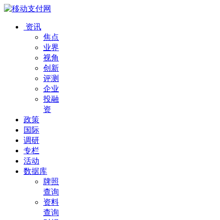
资讯
焦点
业界
视角
创新
评测
企业
投融
资
政策
国际
调研
专栏
活动
数据库
牌照
查询
资料
查询