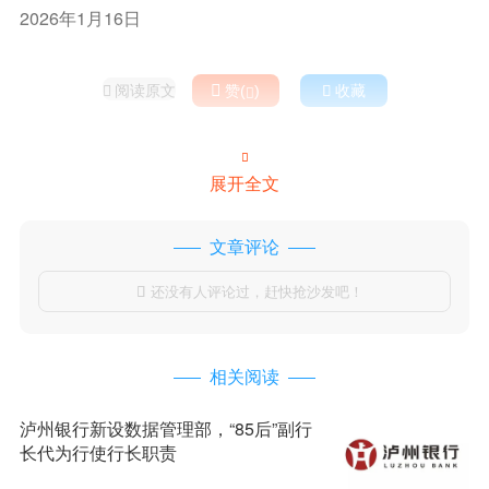
2026年1月16日
阅读原文

赞(
)

收藏



展开全文
文章评论
还没有人评论过，赶快抢沙发吧！

相关阅读
泸州银行新设数据管理部，“85后”副行
长代为行使行长职责