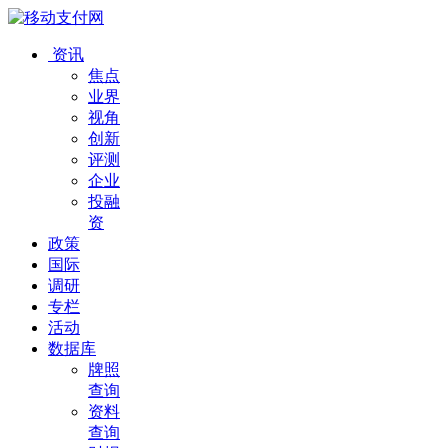
资讯
焦点
业界
视角
创新
评测
企业
投融
资
政策
国际
调研
专栏
活动
数据库
牌照
查询
资料
查询