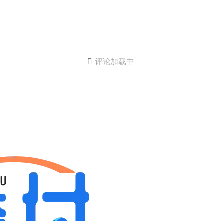

评论加载中