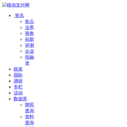
资讯
焦点
业界
视角
创新
评测
企业
投融
资
政策
国际
调研
专栏
活动
数据库
牌照
查询
资料
查询