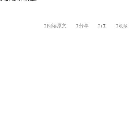
阅读原文
分享



(

)

收藏