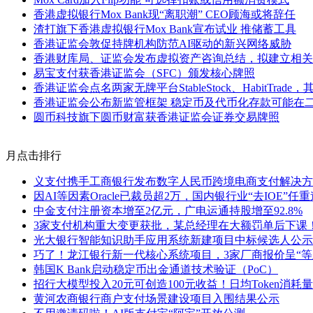
香港虚拟银行Mox Bank现“离职潮” CEO顾海或将辞任
渣打旗下香港虚拟银行Mox Bank宣布试业 推储蓄工具
香港证监会敦促持牌机构防范AI驱动的新兴网络威胁
香港财库局、证监会发布虚拟资产咨询总结，拟建立相关
易宝支付获香港证监会（SFC）颁发核心牌照
香港证监会点名两家无牌平台StableStock、HabitTra
香港证监会公布新监管框架 稳定币及代币化存款可能在
圆币科技旗下圆币财富获香港证监会证券交易牌照
月点击排行
义支付携手工商银行发布数字人民币跨境电商支付解决方
因AI等因素Oracle已裁员超2万，国内银行业“去IOE”任
中金支付注册资本增至2亿元，广电运通持股增至92.8%
3家支付机构重大变更获批，某总经理在大额罚单后下课
光大银行智能知识助手应用系统新建项目中标候选人公示
巧了！龙江银行新一代核心系统项目，3家厂商报价呈“等
韩国K Bank启动稳定币出金通道技术验证（PoC）
招行大模型投入20元可创造100元收益！日均Token消耗量
黄河农商银行商户支付场景建设项目入围结果公示