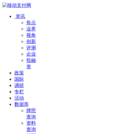
资讯
焦点
业界
视角
创新
评测
企业
投融
资
政策
国际
调研
专栏
活动
数据库
牌照
查询
资料
查询