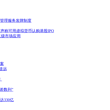
管理服务发牌制度
de，其声称可用虚拟货币认购港股IPO
二级市场应用
案
重道远
！
差数列”
达330亿