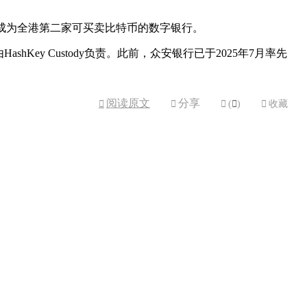
务，成为全港第二家可买卖比特币的数字银行。
hKey Custody负责。此前，众安银行已于2025年7月率先
阅读原文
分享



(

)

收藏