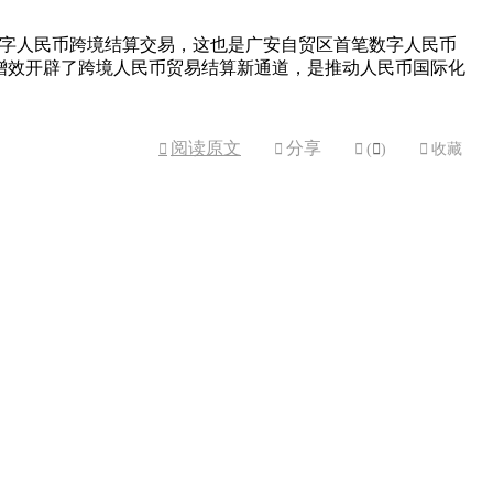
数字人民币跨境结算交易，这也是广安自贸区首笔数字人民币
增效开辟了跨境人民币贸易结算新通道，是推动人民币国际化
阅读原文
分享



(

)

收藏