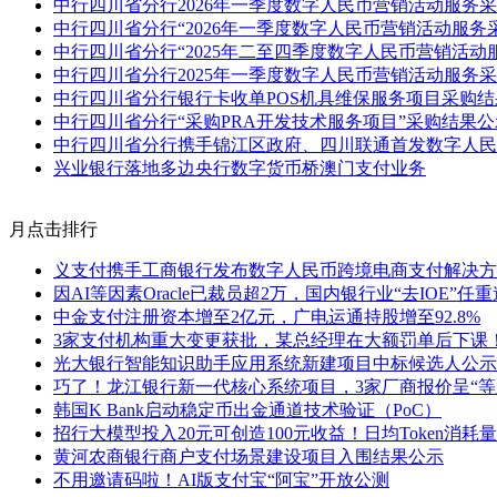
中行四川省分行2026年一季度数字人民币营销活动服务
中行四川省分行“2026年一季度数字人民币营销活动服务
中行四川省分行“2025年二至四季度数字人民币营销活动
中行四川省分行2025年一季度数字人民币营销活动服务
中行四川省分行银行卡收单POS机具维保服务项目采购结
中行四川省分行“采购PRA开发技术服务项目”采购结果公
中行四川省分行携手锦江区政府、四川联通首发数字人民
兴业银行落地多边央行数字货币桥澳门支付业务
月点击排行
义支付携手工商银行发布数字人民币跨境电商支付解决方
因AI等因素Oracle已裁员超2万，国内银行业“去IOE”任
中金支付注册资本增至2亿元，广电运通持股增至92.8%
3家支付机构重大变更获批，某总经理在大额罚单后下课
光大银行智能知识助手应用系统新建项目中标候选人公示
巧了！龙江银行新一代核心系统项目，3家厂商报价呈“等
韩国K Bank启动稳定币出金通道技术验证（PoC）
招行大模型投入20元可创造100元收益！日均Token消耗量
黄河农商银行商户支付场景建设项目入围结果公示
不用邀请码啦！AI版支付宝“阿宝”开放公测