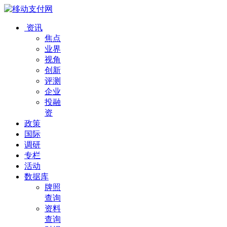
资讯
焦点
业界
视角
创新
评测
企业
投融
资
政策
国际
调研
专栏
活动
数据库
牌照
查询
资料
查询