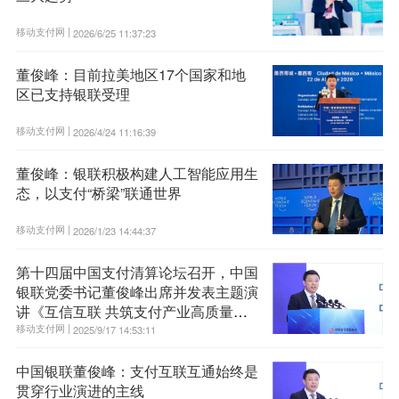
移动支付网 |
2026/6/25 11:37:23
董俊峰：目前拉美地区17个国家和地
区已支持银联受理
移动支付网 |
2026/4/24 11:16:39
董俊峰：银联积极构建人工智能应用生
态，以支付“桥梁”联通世界
移动支付网 |
2026/1/23 14:44:37
第十四届中国支付清算论坛召开，中国
银联党委书记董俊峰出席并发表主题演
讲《互信互联 共筑支付产业高质量发
展生态》
移动支付网 |
2025/9/17 14:53:11
中国银联董俊峰：支付互联互通始终是
贯穿行业演进的主线