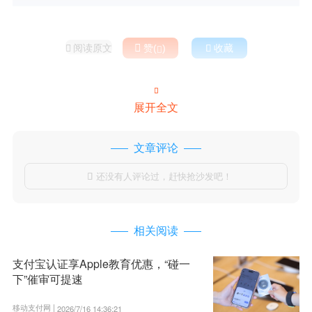
阅读原文

赞(
)

收藏



展开全文
文章评论
还没有人评论过，赶快抢沙发吧！

相关阅读
支付宝认证享Apple教育优惠，“碰一
下”催审可提速
移动支付网 |
2026/7/16 14:36:21