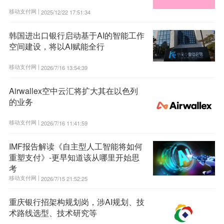
移动支付网 |
2025/12/22 17:51:34
韩国进出口银行启动基于AI的智能工作
空间建设，将以AI赋能全行
移动支付网 |
2026/7/16 13:54:39
Airwallex空中云汇将扩大其在以色列
的业务
移动支付网 |
2026/7/16 11:41:59
IMF报告解读《自主型人工智能将如何
重塑支付》-更早知道该从哪里开始思
考
移动支付网 |
2026/7/15 21:52:25
重庆银行招架构规划岗，涉AI规划、技
术路线选型、技术研究等