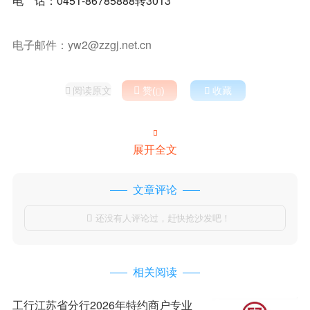
电 话：0451-86785888转3013
电子邮件：yw2@zzgj.net.cn
阅读原文

赞(
)

收藏



展开全文
文章评论
还没有人评论过，赶快抢沙发吧！

相关阅读
工行江苏省分行2026年特约商户专业