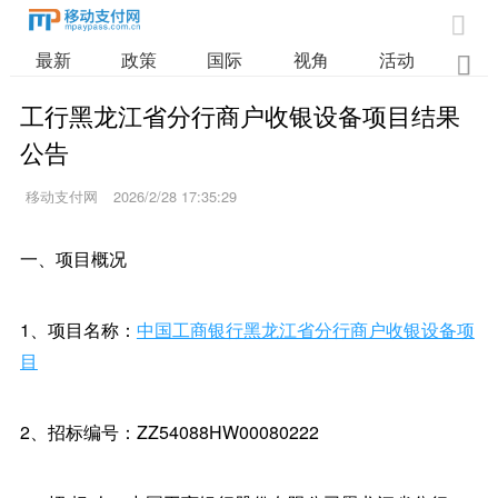

最新
政策
国际
视角
活动
业

工行黑龙江省分行商户收银设备项目结果
公告
移动支付网
2026/2/28 17:35:29
一、项目概况
1、项目名称：
中国工商银行黑龙江省分行商户收银设备项
目
2、招标编号：ZZ54088HW00080222