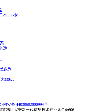
等
日本JCB卡
案
重道远
！
差数列”
达330亿
公网安备 44030602000994号
28区宝安新一代信息技术产业园C座606