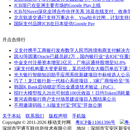
JCB现已在亚洲主要市场的Google Play上线
JCB与Nuvei深化全球合作伙伴关系 涉及在线支付、收单
北京轨道交通已支持万事达卡、Visa拍卡过闸，计划支持
国际支付品牌JCB在日本提供Google Pay
月点击排行
义支付携手工商银行发布数字人民币跨境电商支付解决方
因AI等因素Oracle已裁员超2万，国内银行业“去IOE”任
中金支付注册资本增至2亿元，广电运通持股增至92.8%
3家支付机构重大变更获批，某总经理在大额罚单后下课
光大银行智能知识助手应用系统新建项目中标候选人公示
巧了！龙江银行新一代核心系统项目，3家厂商报价呈“等
韩国K Bank启动稳定币出金通道技术验证（PoC）
招行大模型投入20元可创造100元收益！日均Token消耗量
黄河农商银行商户支付场景建设项目入围结果公示
不用邀请码啦！AI版支付宝“阿宝”开放公测
关于本站
联系我们
版权声明
手机版
Copyright © 2011-2026 移动支付网
粤ICP备11061396号
粤
深圳市宇通互联信息技术有限公司 地址：深圳市宝安区新安街道