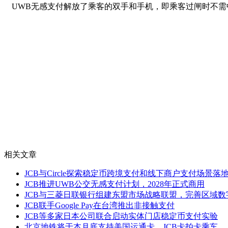
UWB无感支付解放了乘客的双手和手机，即乘客过闸时不
相关文章
JCB与Circle探索稳定币跨境支付和线下商户支付场景落
JCB推进UWB公交无感支付计划，2028年正式商用
JCB与三菱日联银行组建东盟市场战略联盟，完善区域数
JCB联手Google Pay在台湾推出非接触支付
JCB等多家日本公司联合启动实体门店稳定币支付实验
北京地铁将于本月底支持美国运通卡、JCB卡拍卡乘车