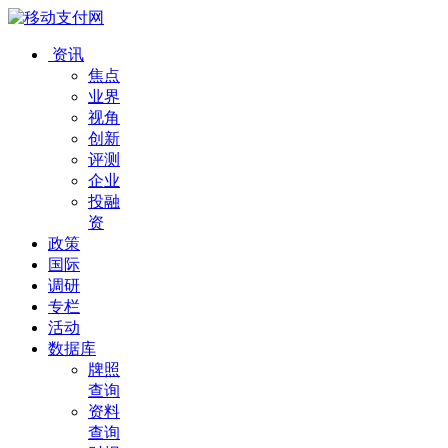
资讯
焦点
业界
视角
创新
评测
企业
投融
资
政策
国际
调研
专栏
活动
数据库
牌照
查询
资料
查询