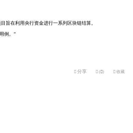
项目旨在利用央行资金进行一系列区块链结算。
用例。”
分享


(

)

收藏