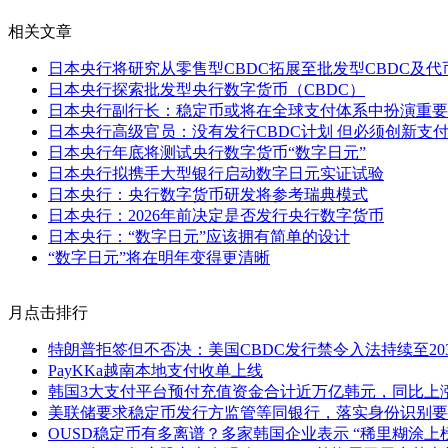
相关文章
日本央行将研究从零售型CBDC拓展至批发型CBDC及代
日本央行探索批发型央行数字货币（CBDC）
日本央行副行长：稳定币或将在全球支付体系中扮演重要
日本央行高级官员：没有发行CBDC计划 但必须创新支
日本央行年底将测试央行数字货币“数字日元”
日本央行拟携手大型银行启动数字日元实证试验
日本央行：央行数字货币研发将参考瑞典模式
日本央行：2026年前决定是否发行央行数字货币
日本央行：“数字日元”应该拥有简单的设计
“数字日元”将在明年变得更清晰
月点击排行
特朗普拒签但不否决：美国CBDC发行禁令入法持续至20
PayKKa越南本地支付收单上线
韩国3大支付平台预付充值资金合计近万亿韩元，同比上涨1
美联储要求稳定币发行方监管等同银行，落实身份识别要
OUSD稳定币有多离谱？多家韩国企业表示 “稀里糊涂上