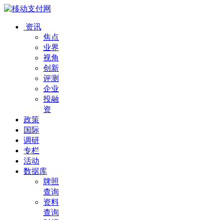
资讯
焦点
业界
视角
创新
评测
企业
投融
资
政策
国际
调研
专栏
活动
数据库
牌照
查询
资料
查询