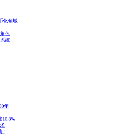
币化领域
角色
付系统
30年
0.8%
求
榜”