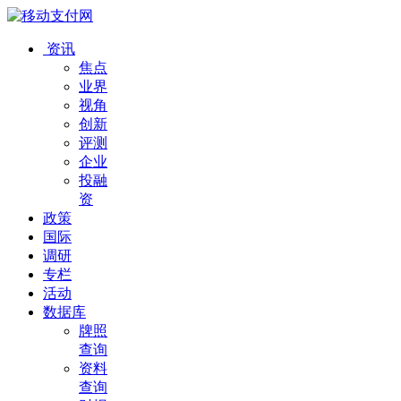
资讯
焦点
业界
视角
创新
评测
企业
投融
资
政策
国际
调研
专栏
活动
数据库
牌照
查询
资料
查询