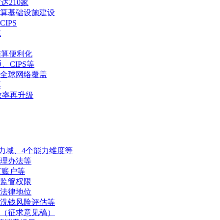
达210家
算基础设施建设
IPS
统
结算便利化
CIPS等
S全球网络覆盖
算
效率再升级
力域、4个能力维度等
管理办法等
T账户等
监管权限
法律地位
洗钱风险评估等
（征求意见稿）