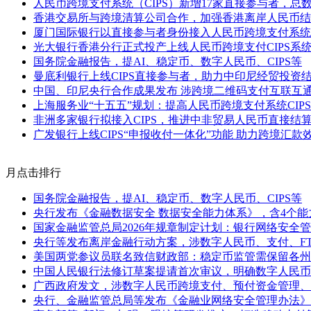
人民币跨境支付系统（CIPS）新增17家直接参与者，总数
香港交易所与跨境清算公司合作，加强香港离岸人民币结
厦门国际银行以直接参与者身份接入人民币跨境支付系统C
光大银行香港分行正式投产上线人民币跨境支付CIPS系
国务院金融报告，提AI、稳定币、数字人民币、CIPS等
曼底利银行上线CIPS直接参与者，助力中印尼经贸投资
中国、印尼央行合作成果发布 涉跨境二维码支付互联互通、
上海服务业“十五五”规划：提高人民币跨境支付系统CIP
非洲多家银行拟接入CIPS，推进中非贸易人民币直接结
广发银行上线CIPS“申报收付一体化”功能 助力跨境汇款
月点击排行
国务院金融报告，提AI、稳定币、数字人民币、CIPS等
央行发布《金融数据安全 数据安全能力体系》，含4个能
国家金融监管总局2026年规章制定计划：银行网络安全
央行等发布离岸金融行动方案，涉数字人民币、支付、F
美国两党参议员联名致信财政部：稳定币监管需保留各州
中国人民银行法修订草案提请首次审议，明确数字人民币
广西政府发文，涉数字人民币跨境支付、预付资金管理、
央行、金融监管总局等发布《金融业网络安全管理办法》