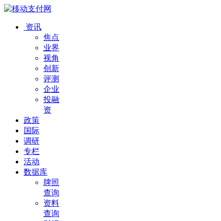
资讯
焦点
业界
视角
创新
评测
企业
投融
资
政策
国际
调研
专栏
活动
数据库
牌照
查询
资料
查询