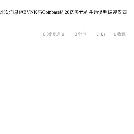
息距BVNK与Coinbase约20亿美元的并购谈判破裂仅四
阅读原文
分享



(

)

收藏