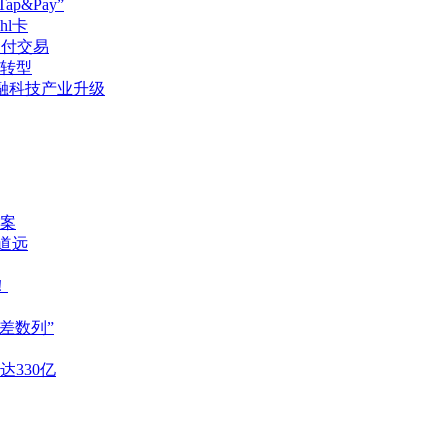
p&Pay”
l卡
支付交易
转型
约旦金融科技产业升级
案
重道远
！
差数列”
达330亿