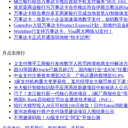
锡兰银行联合万事达卡推出首款手机支付服务“BOC Flex Ta
肯尼亚商业银行与万事达卡合作推出符合伊斯兰教法的Sah
万事达卡联合摩尔多瓦两家银行完成当地首笔AI智能体
万事达卡：埃及中小企业加速落地数字支付，加码数字化
GatetoPay入驻万事达卡Product Express计划，助推
Worldline已支持万事达卡、Visa两大网络AI支付！
万事达卡正式开通深圳地铁“拍卡过闸”
月点击排行
义支付携手工商银行发布数字人民币跨境电商支付解决方
因AI等因素Oracle已裁员超2万，国内银行业“去IOE”任
中金支付注册资本增至2亿元，广电运通持股增至92.8%
3家支付机构重大变更获批，某总经理在大额罚单后下课
光大银行智能知识助手应用系统新建项目中标候选人公示
巧了！龙江银行新一代核心系统项目，3家厂商报价呈“等
韩国K Bank启动稳定币出金通道技术验证（PoC）
招行大模型投入20元可创造100元收益！日均Token消耗量
黄河农商银行商户支付场景建设项目入围结果公示
不用邀请码啦！AI版支付宝“阿宝”开放公测