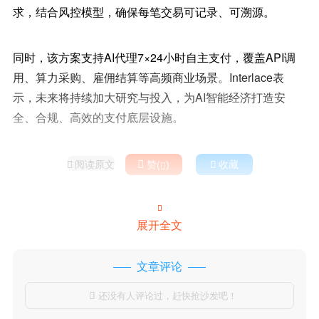
求，结合风控模型，确保每笔交易可记录、可溯源。
同时，该方案支持AI代理7×24小时自主支付，覆盖API调
用、算力采购、雇佣结算等高频商业场景。Interlace表
示，未来将持续加大研究与投入，为AI智能经济打造安
全、合规、高效的支付底层设施。
阅读原文

赞(
)

收藏



展开全文
文章评论
还没有人评论过，赶快抢沙发吧！
