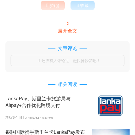

赞(
)

收藏


展开全文
文章评论
还没有人评论过，赶快抢沙发吧！

相关阅读
LankaPay、斯里兰卡旅游局与
Alipay+合作优化跨境支付
移动支付网 |
2026/4/14 10:48:28
银联国际携手斯里兰卡LankaPay发布