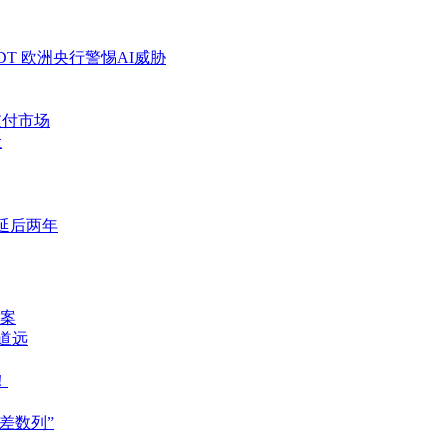
SDT 欧洲央行警惕AI威胁
支付市场
让
PO延后两年
案
重道远
！
差数列”