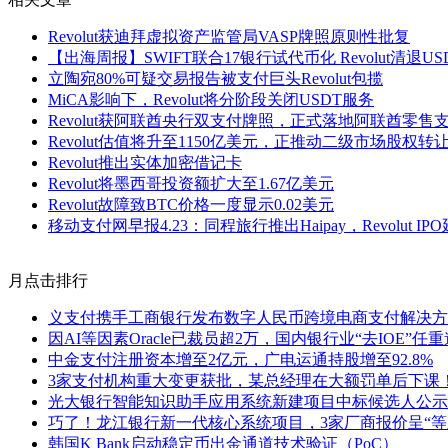
Revolut获迪拜虚拟资产监管局VASP牌照原则性批复
【出海周报】SWIFT联合17银行试代币化 Revolut清退U
立陶宛80%可疑交易报告被支付巨头Revolut包揽
MiCA影响下，Revolut将分阶段关闭USDT服务
Revolut获阿联酋央行双支付牌照，正式落地阿联酋零售
Revolut估值将升至1150亿美元，正推动二级市场股权转
Revolut推出实体加密借记卡
Revolut将墨西哥投资额扩大至1.67亿美元
Revolut故障致BTC价格一度显示0.02美元
移动支付网早报4.23：同程旅行推出Haipay，Revolut I
月点击排行
义支付携手工商银行发布数字人民币跨境电商支付解决方
因AI等因素Oracle已裁员超2万，国内银行业“去IOE”任
中金支付注册资本增至2亿元，广电运通持股增至92.8%
3家支付机构重大变更获批，某总经理在大额罚单后下课
光大银行智能知识助手应用系统新建项目中标候选人公示
巧了！龙江银行新一代核心系统项目，3家厂商报价呈“等
韩国K Bank启动稳定币出金通道技术验证（PoC）