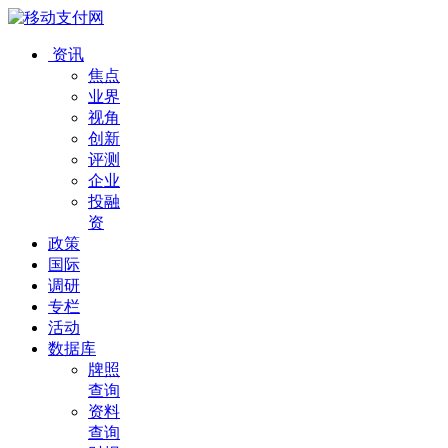
资讯
焦点
业界
视角
创新
评测
企业
投融
资
政策
国际
调研
专栏
活动
数据库
牌照
查询
资料
查询