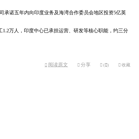
。该公司承诺五年内向印度业务及海湾合作委员会地区投资5亿英
球员工1.2万人，印度中心已承担运营、研发等核心职能，约三分
阅读原文
分享



(

)

收藏