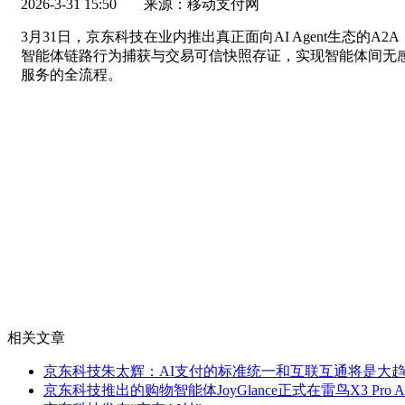
2026-3-31 15:50
来源：移动支付网
3月31日，京东科技在业内推出真正面向AI Agent生态的A2A（Age
智能体链路行为捕获与交易可信快照存证，实现智能体间无感自
服务的全流程。
相关文章
京东科技朱太辉：AI支付的标准统一和互联互通将是大
京东科技推出的购物智能体JoyGlance正式在雷鸟X3 Pro