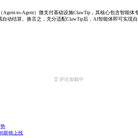
nt-to-Agent）微支付基础设施ClawTip，其核心包含智能体专属钱包
动结算。换言之，充分适配ClawTip后，AI智能体即可实现

评论加载中
趋势
 AR眼镜上线