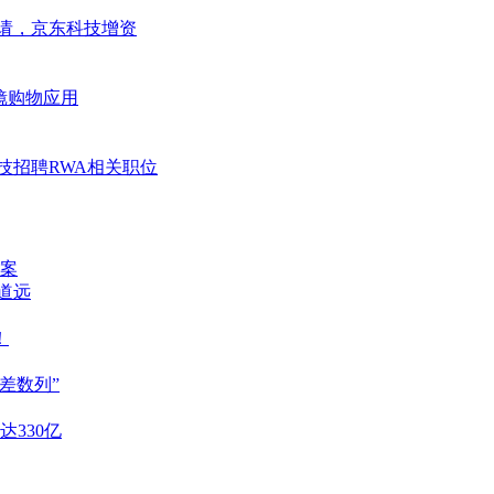
申请，京东科技增资
镜购物应用
技招聘RWA相关职位
案
重道远
！
差数列”
达330亿