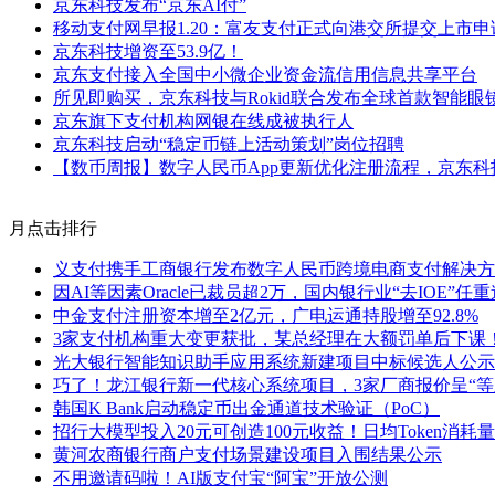
京东科技发布“京东AI付”
移动支付网早报1.20：富友支付正式向港交所提交上市
京东科技增资至53.9亿！
京东支付接入全国中小微企业资金流信用信息共享平台
所见即购买，京东科技与Rokid联合发布全球首款智能眼
京东旗下支付机构网银在线成被执行人
京东科技启动“稳定币链上活动策划”岗位招聘
【数币周报】数字人民币App更新优化注册流程，京东科
月点击排行
义支付携手工商银行发布数字人民币跨境电商支付解决方
因AI等因素Oracle已裁员超2万，国内银行业“去IOE”任
中金支付注册资本增至2亿元，广电运通持股增至92.8%
3家支付机构重大变更获批，某总经理在大额罚单后下课
光大银行智能知识助手应用系统新建项目中标候选人公示
巧了！龙江银行新一代核心系统项目，3家厂商报价呈“等
韩国K Bank启动稳定币出金通道技术验证（PoC）
招行大模型投入20元可创造100元收益！日均Token消耗量
黄河农商银行商户支付场景建设项目入围结果公示
不用邀请码啦！AI版支付宝“阿宝”开放公测