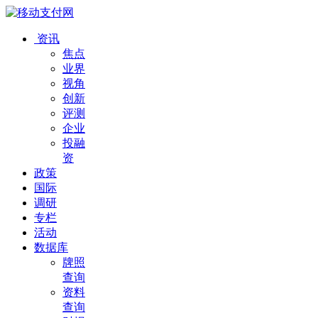
资讯
焦点
业界
视角
创新
评测
企业
投融
资
政策
国际
调研
专栏
活动
数据库
牌照
查询
资料
查询