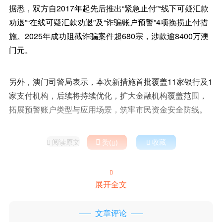
据悉，双方自2017年起先后推出“紧急止付”“线下可疑汇款
劝退”“在线可疑汇款劝退”及“诈骗账户预警”4项挽损止付措
施。2025年成功阻截诈骗案件超680宗，涉款逾8400万澳
门元。
另外，澳门司警局表示，本次新措施首批覆盖11家银行及1
家支付机构，后续将持续优化，扩大金融机构覆盖范围，
拓展预警账户类型与应用场景，筑牢市民资金安全防线。
阅读原文

赞(
)

收藏



展开全文
文章评论