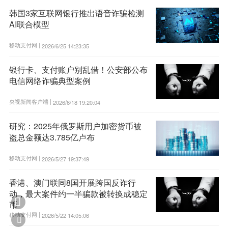
韩国3家互联网银行推出语音诈骗检测
AI联合模型
移动支付网 |
2026/6/25 14:23:35
银行卡、支付账户别乱借！公安部公布
电信网络诈骗典型案例
央视新闻客户端 |
2026/6/18 19:20:04
研究：2025年俄罗斯用户加密货币被
盗总金额达3.785亿卢布
移动支付网 |
2026/5/27 19:37:49
香港、澳门联同8国开展跨国反诈行
动，最大案件约一半骗款被转换成稳定

币
移动支付网 |
2026/5/22 14:05:06
