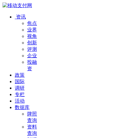
资讯
焦点
业界
视角
创新
评测
企业
投融
资
政策
国际
调研
专栏
活动
数据库
牌照
查询
资料
查询