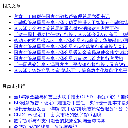
相关文章
官宣！丁向群任国家金融监督管理总局党委书记
金融监管总局局长李云泽：稳妥推进人工智能在金融领域
李云泽：金融监管总局将重点做好消保这四方面工作
【这一周】潘功胜任央行行长，李云泽会见Visa高层，华
移动支付网早报7.28：李云泽会见Visa高管，华智融IPO
国家金管总局局长李云泽会见Visa全球执行董事长艾克礼
国家金管总局局长李云泽会见香港金管局总裁余伟文 就
国家金管总局局长李云泽会见万事达卡首席执行官孟轲
【一周观察】李云泽再发声，平安银行换行长，又有银行禁止
李云泽：练好穿透监管“绣花工”，提高数字化智能化水平
月点击排行
当140家金融与科技巨头联手推出OUSD：稳定币的「国
BIS最新报告：稳定币难担货币重任，央行统一账本才是
穆长春最新发言：详解“数币达”跨境结算综合服务平台（C
CBDC vs 稳定币：新兴市场的数字货币困境
数字货币与AI支付融合的想象空间与全球博弈
谈“数币达”的破局、务实与希望