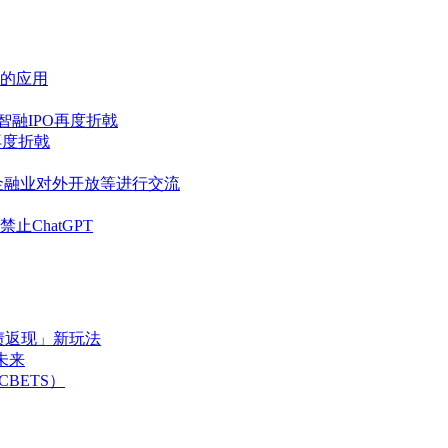
的应用
智融IPO再度折戟
再度折戟
金融业对外开放等进行交流
ChatGPT
债返现」新玩法
未来
BETS）