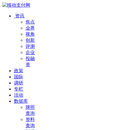
资讯
焦点
业界
视角
创新
评测
企业
投融
资
政策
国际
调研
专栏
活动
数据库
牌照
查询
资料
查询