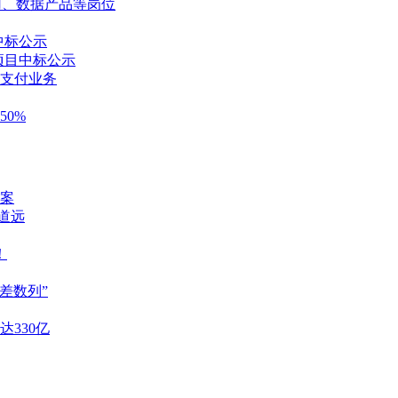
用、数据产品等岗位
中标公示
购项目中标公示
支付业务
0%
案
重道远
！
差数列”
达330亿