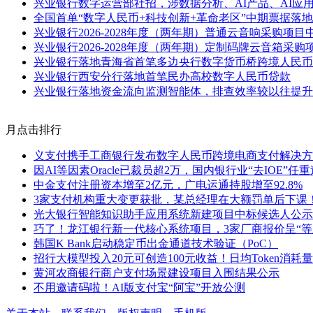
兴业银行数字运营部社招，涉数据分析、AI产品、AI应
全国首单“数字人民币+科技创新+革命老区”中期票据落地
兴业银行2026-2028年度（两年期）普通云音响采购项目
兴业银行2026-2028年度（两年期）定制码牌云音箱采
兴业银行落地青海省首笔多边央行数字货币桥跨境人民币
兴业银行西安分行落地首笔民办高校数字人民币贷款
兴业银行落地资金流向监测智能体，排查效率较以往提升5
月点击排行
义支付携手工商银行发布数字人民币跨境电商支付解决方
因AI等因素Oracle已裁员超2万，国内银行业“去IOE”任
中金支付注册资本增至2亿元，广电运通持股增至92.8%
3家支付机构重大变更获批，某总经理在大额罚单后下课
光大银行智能知识助手应用系统新建项目中标候选人公示
巧了！龙江银行新一代核心系统项目，3家厂商报价呈“等
韩国K Bank启动稳定币出金通道技术验证（PoC）
招行大模型投入20元可创造100元收益！日均Token消耗量
黄河农商银行商户支付场景建设项目入围结果公示
不用邀请码啦！AI版支付宝“阿宝”开放公测