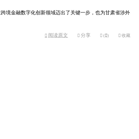
在跨境金融数字化创新领域迈出了关键一步，也为甘肃省涉外
阅读原文
分享



(

)

收藏