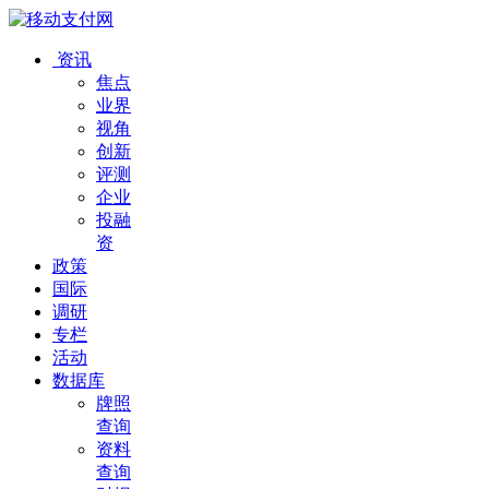
资讯
焦点
业界
视角
创新
评测
企业
投融
资
政策
国际
调研
专栏
活动
数据库
牌照
查询
资料
查询