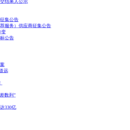
交结果人公示
征集公告
荐服务）供应商征集公告
转变
招标公告
案
重道远
！
差数列”
达330亿