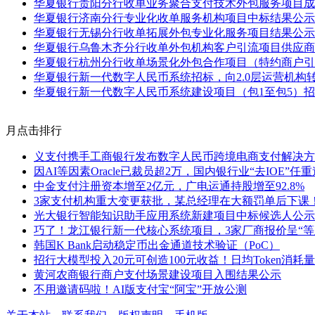
华夏银行贵阳分行收单业务聚合支付技术外包服务项目成
华夏银行济南分行专业化收单服务机构项目中标结果公示
华夏银行无锡分行收单拓展外包专业化服务项目结果公示
华夏银行乌鲁木齐分行收单外包机构客户引流项目供应商
华夏银行杭州分行收单场景化外包合作项目（特约商户引
华夏银行新一代数字人民币系统招标，向2.0层运营机构
华夏银行新一代数字人民币系统建设项目（包1至包5）
月点击排行
义支付携手工商银行发布数字人民币跨境电商支付解决方
因AI等因素Oracle已裁员超2万，国内银行业“去IOE”任
中金支付注册资本增至2亿元，广电运通持股增至92.8%
3家支付机构重大变更获批，某总经理在大额罚单后下课
光大银行智能知识助手应用系统新建项目中标候选人公示
巧了！龙江银行新一代核心系统项目，3家厂商报价呈“等
韩国K Bank启动稳定币出金通道技术验证（PoC）
招行大模型投入20元可创造100元收益！日均Token消耗量
黄河农商银行商户支付场景建设项目入围结果公示
不用邀请码啦！AI版支付宝“阿宝”开放公测