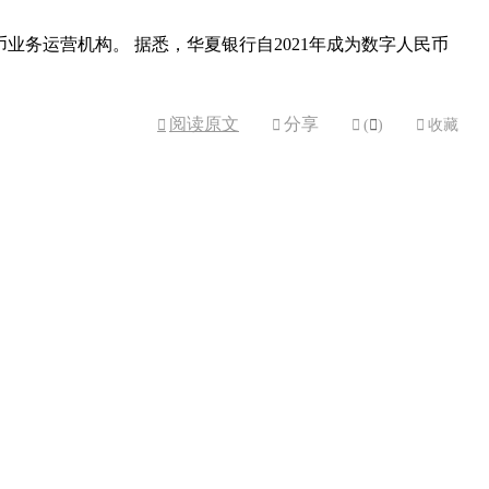
业务运营机构。 据悉，华夏银行自2021年成为数字人民币
阅读原文
分享



(

)

收藏