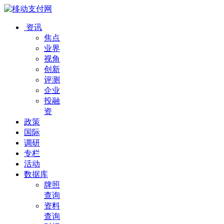
资讯
焦点
业界
视角
创新
评测
企业
投融
资
政策
国际
调研
专栏
活动
数据库
牌照
查询
资料
查询