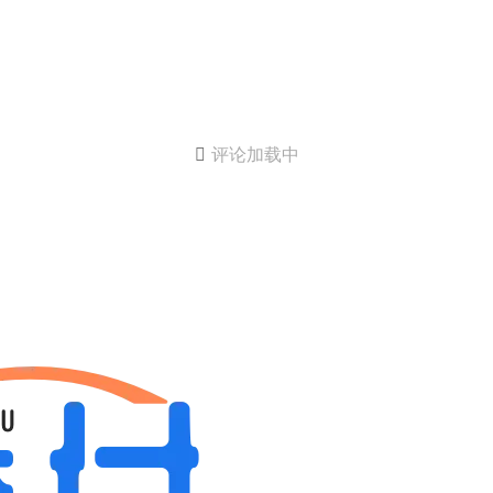

评论加载中