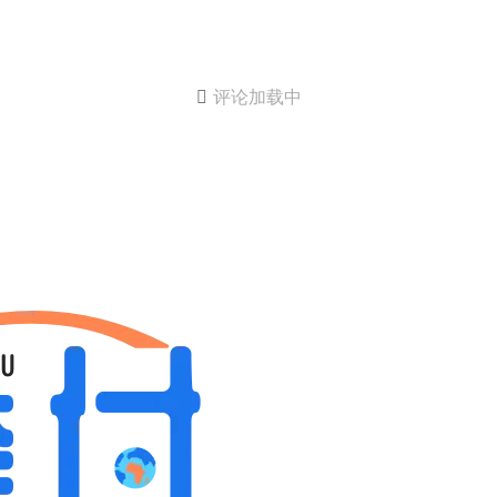

评论加载中