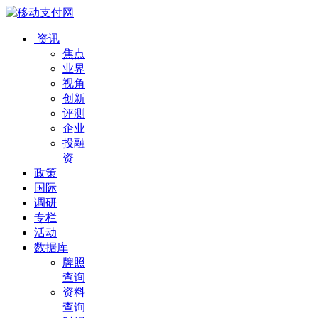
资讯
焦点
业界
视角
创新
评测
企业
投融
资
政策
国际
调研
专栏
活动
数据库
牌照
查询
资料
查询