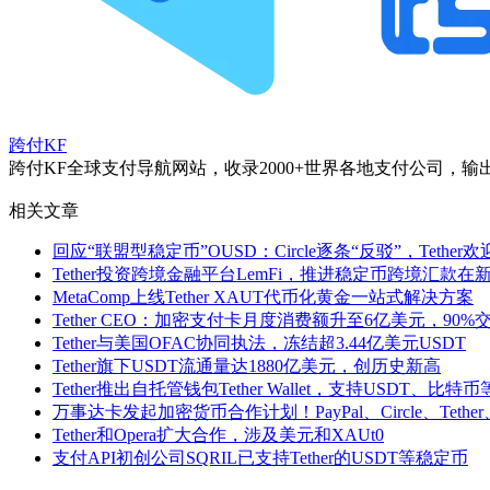
跨付KF
跨付KF全球支付导航网站，收录2000+世界各地支付公司
相关文章
回应“联盟型稳定币”OUSD：Circle逐条“反驳”，Tether
Tether投资跨境金融平台LemFi，推进稳定币跨境汇款
MetaComp上线Tether XAUT代币化黄金一站式解决方案
Tether CEO：加密支付卡月度消费额升至6亿美元，90%交
Tether与美国OFAC协同执法，冻结超3.44亿美元USDT
Tether旗下USDT流通量达1880亿美元，创历史新高
Tether推出自托管钱包Tether Wallet，支持USDT、
万事达卡发起加密货币合作计划！PayPal、Circle、Tether
Tether和Opera扩大合作，涉及美元和XAUt0
支付API初创公司SQRIL已支持Tether的USDT等稳定币