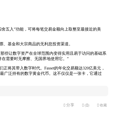
“四舍五入”功能，可将每笔交易金额向上取整至最接近的美
股票、基金和大宗商品的无利息投资渠道。
。通过与那些让数字资产在全球范围内变得实用且易于访问的基础系
并在需要时无摩擦、无国界地使用它。”
。我们正将其带入数字时代。Fasset的年化交易额达320亿美元，
市场中最广泛持有的数字黄金代币。这不仅仅是一张卡，它通过
分享


(

)

收藏