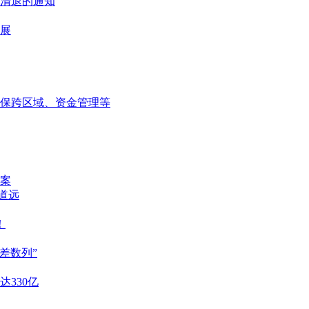
清退的通知
展
保跨区域、资金管理等
案
重道远
！
差数列”
达330亿