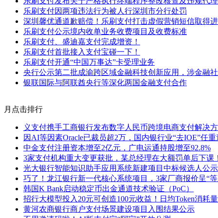
乐刷支付发布关于严格执行终端程序整改核查及违规代理
乐刷支付因两项违法行为被人行深圳市分行处罚
深圳馨优通道歉赔偿！乐刷支付打击虚假营销短信取得进
乐刷支付公示境内收单业务收费项目及收费标准
乐刷支付、盛迪嘉支付完成增资！
乐刷支付首批接入支付宝碰一下！
乐刷支付开通“中国万事达”卡受理业务
央行公示第二批成渝跨区域金融科技创新应用，涉金融社
银联国际与阿联酋央行等深化两国金融支付合作
月点击排行
义支付携手工商银行发布数字人民币跨境电商支付解决方
因AI等因素Oracle已裁员超2万，国内银行业“去IOE”任
中金支付注册资本增至2亿元，广电运通持股增至92.8%
3家支付机构重大变更获批，某总经理在大额罚单后下课
光大银行智能知识助手应用系统新建项目中标候选人公示
巧了！龙江银行新一代核心系统项目，3家厂商报价呈“等
韩国K Bank启动稳定币出金通道技术验证（PoC）
招行大模型投入20元可创造100元收益！日均Token消耗量
黄河农商银行商户支付场景建设项目入围结果公示