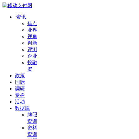
资讯
焦点
业界
视角
创新
评测
企业
投融
资
政策
国际
调研
专栏
活动
数据库
牌照
查询
资料
查询