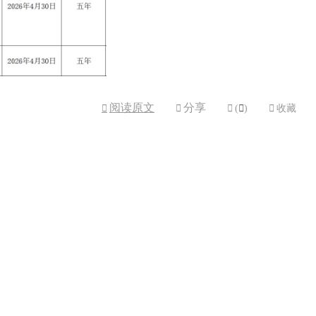
阅读原文
分享



(

)

收藏