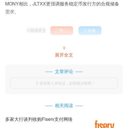
MONY相比，JLTXX更强调服务稳定币发行方的合规储备
需求。
阅读原文

赞(
)

收藏



展开全文
文章评论
还没有人评论过，赶快抢沙发吧！

相关阅读
多家大行谈判收购Fiserv支付网络