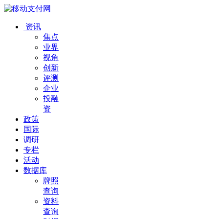
资讯
焦点
业界
视角
创新
评测
企业
投融
资
政策
国际
调研
专栏
活动
数据库
牌照
查询
资料
查询