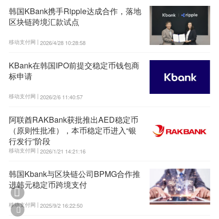
韩国KBank携手Ripple达成合作，落地
区块链跨境汇款试点
移动支付网 |
2026/4/28 10:28:58
KBank在韩国IPO前提交稳定币钱包商
标申请
移动支付网 |
2026/2/6 11:40:57
阿联酋RAKBank获批推出AED稳定币
（原则性批准），本币稳定币进入“银
行发行”阶段
移动支付网 |
2026/1/21 14:21:16
韩国Kbank与区块链公司BPMG合作推
进韩元稳定币跨境支付

移动支付网 |
2025/9/2 16:22:50
