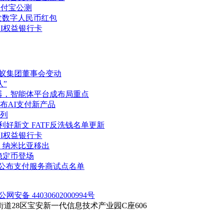
支付宝公测
发数字人民币红包
AI权益银行卡
蚂蚁集团董事会变动
”
务器，智能体平台成布局重点
布AI支付新产品
列
好新文 FATF反洗钱名单更新
AI权益银行卡
、纳米比亚移出
稳定币登场
元公布支付服务商试点名单
公网安备 44030602000994号
28区宝安新一代信息技术产业园C座606