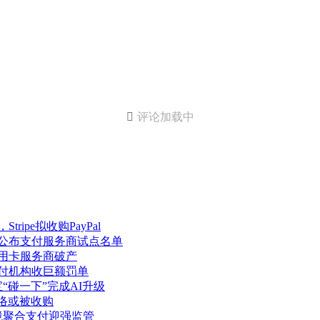

评论加载中
ipe拟收购PayPal
元公布支付服务商试点名单
信用卡服务商破产
支付机构收巨额罚单
“碰一下”完成AI升级
网络或被收购
境聚合支付迎强监管