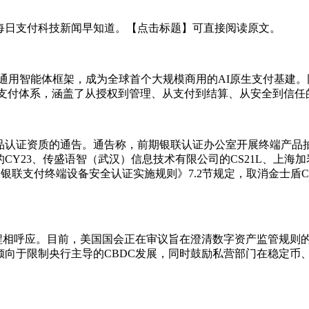
每日支付科技新闻早知道。【点击标题】可直接阅读原文。
%通用智能体框架，成为全球首个大规模商用的AI原生支付基建。同时
原生支付体系，涵盖了从授权到管理、从支付到结算、从安全到信
品认证资质的通告。通告称，前期银联认证办公室开展终端产品抽
Y23、传盛语智（武汉）信息技术有限公司的CS21L、上海加
联支付终端设备安全认证实施规则》7.2节规定，取消金士盾CY23
相呼应。目前，美国国会正在审议旨在澄清数字资产监管规则的《C
向于限制央行主导的CBDC发展，同时鼓励私营部门在稳定币、