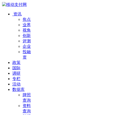
资讯
焦点
业界
视角
创新
评测
企业
投融
资
政策
国际
调研
专栏
活动
数据库
牌照
查询
资料
查询