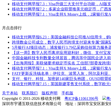
移动支付网早报7.3：Visa升级三大支付平台功能，AI版
移动支付网早报7.2：多家企业联盟推美元稳定币，广西
移动支付网早报7.1：Visa支持X Money上线，2家银行发
月点击排行
移动支付网早报6.23：美国金融科技公司推AI信用卡，
跨境数金公司成立，数字人民币跨境支付迎来专属“国家队
5月银行AI项目动态：浦发银行3.79亿采购信创算力服
【这一周】数字人民币离岸应用迎利好，微信、支付宝发
中国金融科技专利数量全球居首，腾讯等中国民企进入前
【出海周报】美联储要求稳定币实名 工信部7部委发跨境利
移动支付网早报7.1：Visa支持X Money上线，2家银行发
FATF更新反洗钱名单：伊拉克、波黑入灰，阿尔及利亚
支付、银行、科技、加密超140家巨头抱团，OUSD联盟
移动支付网早报7.15：英国新建零售支付系统，数字欧
关于本站
联系我们
版权声明
手机版
Copyright © 2011-2026 移动支付网
粤ICP备11061396号
粤
深圳市宇通互联信息技术有限公司 地址：深圳市宝安区新安街道