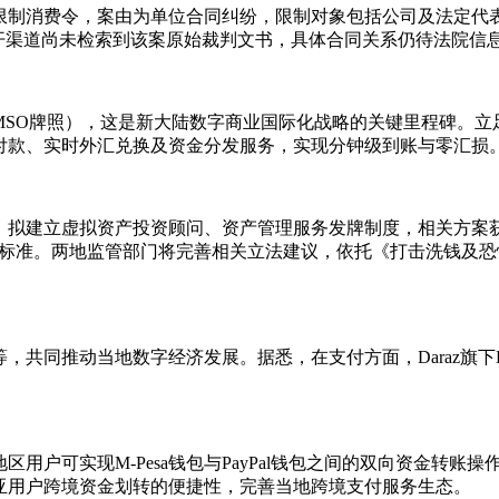
制消费令，案由为单位合同纠纷，限制对象包括公司及法定代表
15%。公开渠道尚未检索到该案原始裁判文书，具体合同关系仍待法院信
MSO牌照），这是新大陆数字商业国际化战略的关键里程碑。立
付款、实时外汇兑换及资金分发服务，实现分钟级到账与零汇损
，拟建立虚拟资产投资顾问、资产管理服务发牌制度，相关方案
标准。两地监管部门将完善相关立法建议，依托《打击洗钱及恐怖
同推动当地数字经济发展。据悉，在支付方面，Daraz旗下Kok
用户可实现M-Pesa钱包与PayPal钱包之间的双向资金转
亚用户跨境资金划转的便捷性，完善当地跨境支付服务生态。