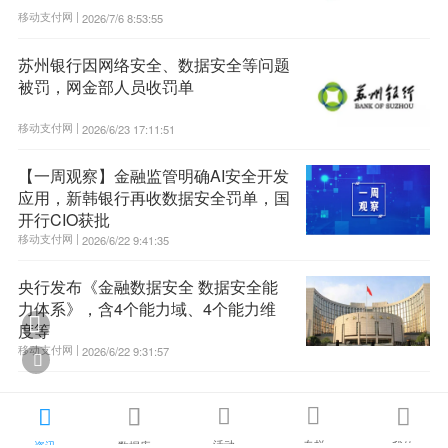
移动支付网 |
2026/7/6 8:53:55
苏州银行因网络安全、数据安全等问题
被罚，网金部人员收罚单
移动支付网 |
2026/6/23 17:11:51
【一周观察】金融监管明确AI安全开发
应用，新韩银行再收数据安全罚单，国
开行CIO获批
移动支付网 |
2026/6/22 9:41:35
央行发布《金融数据安全 数据安全能
力体系》，含4个能力域、4个能力维

度等
移动支付网 |
2026/6/22 9:31:57






活动
专栏
资讯
数据库
我的