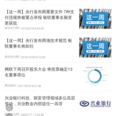
【这一周】央行发布两重要文件 7种支
付违规将被重点举报 银联董事名额变
更获批
移动支付网 |
2019/2/18 8:54:05
【这一周】央行发布两项技术规范 银
联董事长将卸任
移动支付网 |
2018/10/29 9:12:25
网联下周召开股东大会 将投票确定13
名董事席位
腾讯财经 |
2017/8/18 9:51:36
兴业银行科技、财富管理领域多位高层
变动，兴业数金内部提任一高管

移动支付网 |
2026/7/7 11:22:28