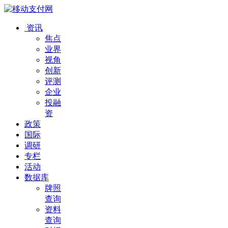
资讯
焦点
业界
视角
创新
评测
企业
投融
资
政策
国际
调研
专栏
活动
数据库
牌照
查询
资料
查询