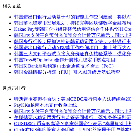
相关文章
韩国进出口银行启动基于AI的智能工作空间建设，将以A
韩国落地稳定币发展规划，持续完善区块链数字金融布局
Kakao Pay等韩国企业组建替代信用评估合作体系“NH Credi
韩国3大支付平台预付充值资金合计近万亿韩元，同比上涨1
韩国央行行长：应加速推进韩元稳定币立法，支持银行主
韩国进出口银行启动AI智能工作空间项目，将上线五大A
韩国三大支付平台试点接入身份证真伪核验系统，强化身
韩国Toss与Optimism合作开展韩元稳定币试点项目
韩国K Bank启动稳定币出金通道技术验证（PoC）
韩国金融情报分析院（FIU）引入AI升级反洗钱筛查
月点击排行
特朗普拒签但不否决：美国CBDC发行禁令入法持续至20
PayKKa越南本地支付收单上线
韩国3大支付平台预付充值资金合计近万亿韩元，同比上涨1
美联储要求稳定币发行方监管等同银行，落实身份识别要
OUSD稳定币有多离谱？多家韩国企业表示 “稀里糊涂上
Circle在BIS年度股东大会明确：USDC兑换属于用户基