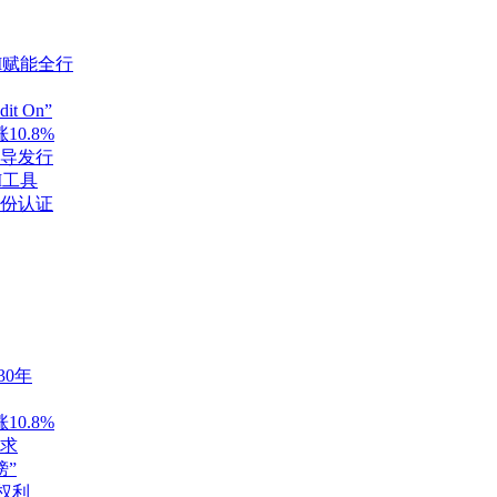
I赋能全行
t On”
0.8%
导发行
I工具
份认证
30年
0.8%
求
榜”
本权利