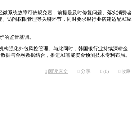
现轻微系统故障可依规免责，前提是及时修复问题、落实消费者
理、访问权限管理等关键环节，同时要求银行业搭建适配AI应
责”的监管基调。
，倒逼机构强化外包风控管理。与此同时，韩国银行业持续深耕金
业ERP数据与金融数据结合，推进AI智能资金预测技术专利布局。
阅读原文
分享



(

)

收藏