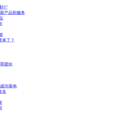
通行”
新产品和服务
品
动
能
卡要来了？
犯罪团伙
成功落地
改名
省
同