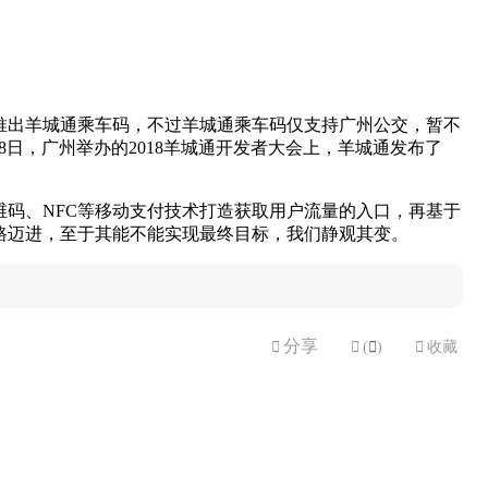
。
，推出羊城通乘车码，不过羊城通乘车码仅支持广州公交，暂不
8日，广州举办的2018羊城通开发者大会上，羊城通发布了
维码、NFC等移动支付技术打造获取用户流量的入口，再基于
路迈进，至于其能不能实现最终目标，我们静观其变。
分享


(

)

收藏