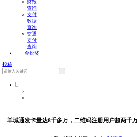
财报
查询
支付
数据
查询
交通
支付
查询
金松奖
投稿

会员登录
会员注册
羊城通发卡量达8千多万，二维码注册用户超两千