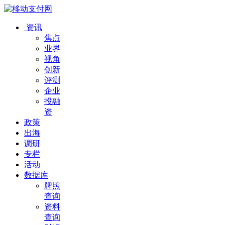
资讯
焦点
业界
视角
创新
评测
企业
投融
资
政策
出海
调研
专栏
活动
数据库
牌照
查询
资料
查询