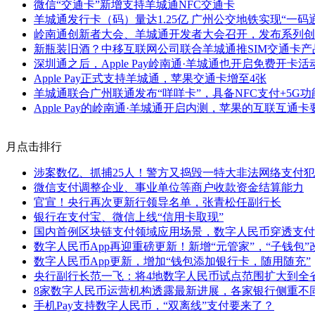
微信“交通卡”新增支持羊城通NFC交通卡
羊城通发行卡（码）量达1.25亿 广州公交地铁实现“一码
岭南通创新者大会、羊城通开发者大会召开，发布系列创
新瓶装旧酒？中移互联网公司联合羊城通推SIM交通卡产
深圳通之后，Apple Pay岭南通·羊城通也开启免费开卡活
Apple Pay正式支持羊城通，苹果交通卡增至4张
羊城通联合广州联通发布“咩咩卡”，具备NFC支付+5G功
Apple Pay的岭南通·羊城通开启内测，苹果的互联互通
月点击排行
涉案数亿、抓捕25人！警方又捣毁一特大非法网络支付
微信支付调整企业、事业单位等商户收款资金结算能力
官宣！央行再次更新行领导名单，张青松任副行长
银行在支付宝、微信上线“信用卡取现”
国内首例区块链支付领域应用场景，数字人民币穿透支付
数字人民币App再迎重磅更新！新增“元管家”，“子钱包”
数字人民币App更新，增加“钱包添加银行卡，随用随充”
央行副行长范一飞：将4地数字人民币试点范围扩大到全
8家数字人民币运营机构透露最新进展，各家银行侧重不
手机Pay支持数字人民币，“双离线”支付要来了？