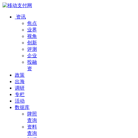
资讯
焦点
业界
视角
创新
评测
企业
投融
资
政策
出海
调研
专栏
活动
数据库
牌照
查询
资料
查询