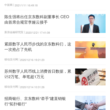
中新网 |
2021/1/11 16:49:18
陈生强将出任京东数科副董事长 CEO
由首席合规官李娅云接手
新浪金融研究院 |
2020/12/21 17:41:08
紧跟数字人民币步伐的京东数科们，这
一次抢占了先机
移动支付网 |
2020/12/16 19:21:20
苏州数字人民币线上消费首日数据，累
计2万笔、单笔超1万元
移动支付网 |
2020/12/14 10:31:26
招商银行、京东数科“牵手”建直销银
行“拓扑银行”