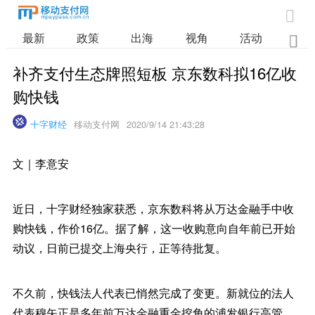

最新
政策
出海
视角
活动
业

补齐支付生态牌照短板 京东数科拟16亿收
购快钱
十字财经
移动支付网
2020/9/14 21:43:28
文｜李意安
近日，十字财经独家获悉，京东数科将从万达金融手中收
购快钱，作价16亿。据了解，这一收购意向自年前已开始
动议，日前已提交上海央行，正等待批复。
不久前，快钱法人代表已悄然完成了变更。新就位的法人
代表穆矢正是多年前万达金融重金挖角的浦发银行高管，