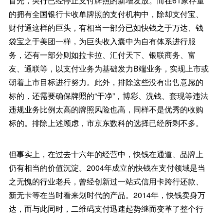
首先，央行已经停止支付牌照的新增发放。而在61家存量
的拥有全国银行卡收单牌照的支付机构中，除却支付宝、
财付通这样的巨头，有相当一部分已如快钱之于万达、钱
袋宝之于美团一样，为巨头收入囊中为自有体系进行服
务，还有一部分则如拉卡拉、汇付天下、银联商务、富
友、通联等，以支付业务为基础发力B端业务，实现上市或
朝着上市目标进行努力。此外，排除这些没有出售意愿的
标的，还需要确保牌照的“干净”，博彩、洗钱、套现等违法
违规业务比例太高的牌照风险也高，同样不是优秀的收购
标的。排除上述顾虑，市京东数科的选择已经所剩不多。
但事实上，在过去十六年的经营中，快钱在通道、品牌上
仍有相当的价值沉淀。2004年成立的快钱在支付领域是当
之无愧的行业老兵，曾经创新过一站式信用卡跨行还款、
新无卡等在当时看来划时代的产品。2014年，快钱卖身万
达，而与此同时，二维码支付迅速起势继而变革了整个行