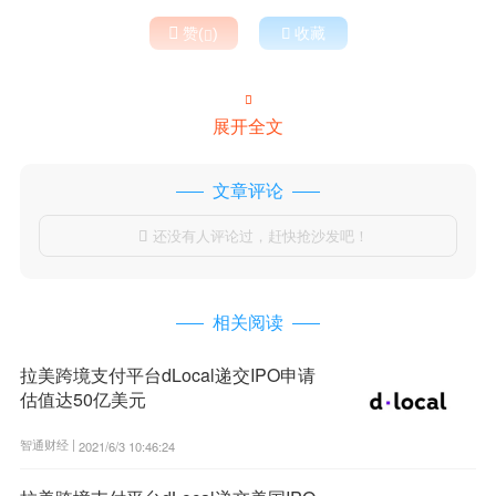

赞(
)

收藏


展开全文
文章评论
还没有人评论过，赶快抢沙发吧！

相关阅读
拉美跨境支付平台dLocal递交IPO申请
估值达50亿美元
智通财经 |
2021/6/3 10:46:24