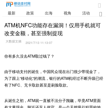

最新
政策
出海
视角
活动
业

ATM机NFC功能存在漏洞！仅用手机就可
改变金额，甚至强制提现
2021/7/13 11:13:07
你有多久没去ATM取过钱了？
由于移动支付的诞生，中国民众现在出门很少带现金了，
为了跟上“移动化”的潮流，银行的ATM机经过不断升级已经
有了NFC、无卡取款甚至是刷脸取款。
从诞生之初，ATM就一直被不法分子觊觎，毕竟ATM里面
有大量现金，附近还无人值守，是一个天然吸引犯罪的地