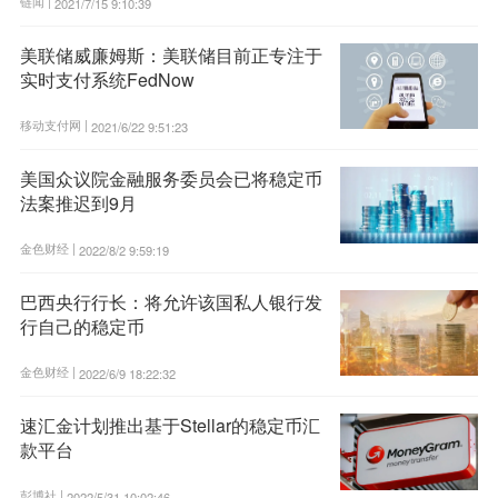
链闻 |
2021/7/15 9:10:39
美联储威廉姆斯：美联储目前正专注于
实时支付系统FedNow
移动支付网 |
2021/6/22 9:51:23
美国众议院金融服务委员会已将稳定币
法案推迟到9月
金色财经 |
2022/8/2 9:59:19
巴西央行行长：将允许该国私人银行发
行自己的稳定币
金色财经 |
2022/6/9 18:22:32
速汇金计划推出基于Stellar的稳定币汇
款平台
彭博社 |
2022/5/31 10:02:46