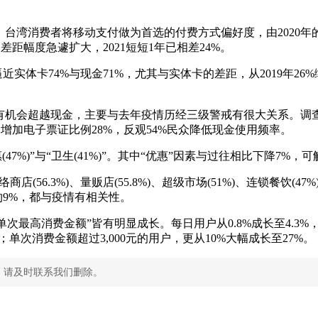
消费者将移动支付做为首选的付费方式偏好度，由2020年的37
差距幅度急遽扩大，2021短短1年已相差24%。
实体卡74%与现金71%，尤其与实体卡的差距，从2019年26
有机会超越现金，主要与去年疫情历经三级警戒有很大关系。调
、增加电子票证比例28%，反观54%民众降低现金使用频率。
惠(47%)”与“卫生(41%)”。其中“优惠”因素与过往相比下降
(56.3%)、量贩店(55.8%)、超级市场(51%)、连锁餐饮(
约9%，都与疫情有相关性。
次最高消费金额”皆有明显成长。每日用户从0.8%成长至4.3%，
；单次消费金额超过3,000元的用户，更从10%大幅成长至27%。
，请及时联系我们删除。