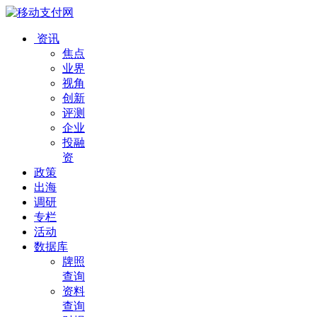
资讯
焦点
业界
视角
创新
评测
企业
投融
资
政策
出海
调研
专栏
活动
数据库
牌照
查询
资料
查询