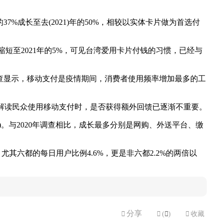
%成长至去(2021)年的50%，相较以实体卡片做为首选付
%缩短至2021年的5%，可见台湾爱用卡片付钱的习惯，已经与
查显示，移动支付是疫情期间，消费者使用频率增加最多的工
7%，可解读民众使用移动支付时，是否获得额外回馈已逐渐不重要。
47%)。与2020年调查相比，成长最多分别是网购、外送平台、缴
尤其六都的每日用户比例4.6%，更是非六都2.2%的两倍以
分享


(

)

收藏