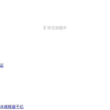

评论加载中
票证
流水规模逾千亿