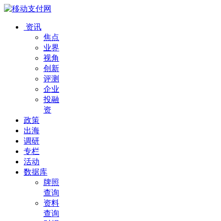
资讯
焦点
业界
视角
创新
评测
企业
投融
资
政策
出海
调研
专栏
活动
数据库
牌照
查询
资料
查询