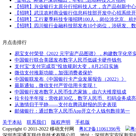
“金电云”将落户深圳福田，年初已启动科技人才招聘
【招聘】兴业银行太原分行招科技人才，含产品创新中心
【招聘】武汉农村商业银行信息科技部开发中心招系统开
【招聘】工行夏季科技专项招聘100人，岗位涉北京、杭
【招聘】四川银行金融科技部发布10个岗位，涉研发、
月点击排行
易宝支付荣登《2022 元宇宙产品图谱》，构建数字化坚
中国银行联合美团发布数字人民币低碳卡硬件钱包
支付宝“支付完成页”投放规则大变，8月25日实施
微信支付推新功能，加强消费者保护
中国银联发布《中国银行卡产业发展报告（2022）》
最新通知，微信支付严管信用卡套现！
中国银行发布数字人民币生态家族，由六大维度组成
拉卡拉半年报：营收超30亿，数字人民币、扫码业务成
从激情归于平静——支付在腾讯财报的历史表现
邮储银行：通过数字人民币App开立个人钱包数排第一
关于本站
联系我们
版权声明
手机版
Copyright © 2011-2022 移动支付网
粤ICP备11061396号
粤
深圳市宇通互联信息技术有限公司 地址：深圳市宝安区新安街道