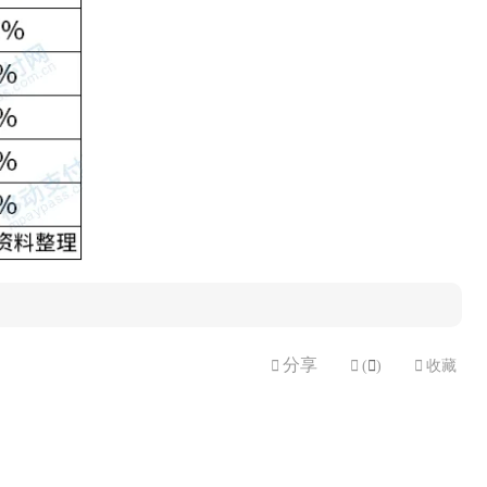
分享


(

)

收藏