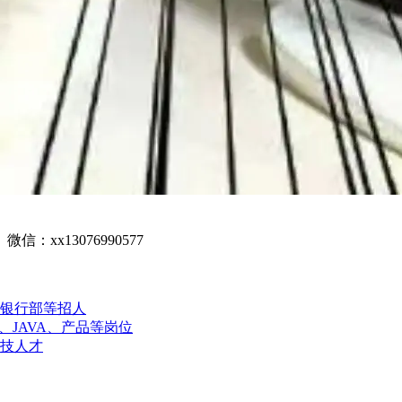
x13076990577
银行部等招人
JAVA、产品等岗位
技人才