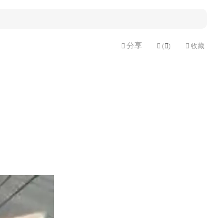
分享


(

)

收藏