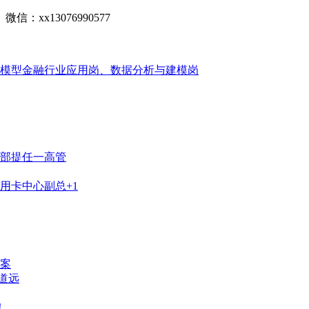
x13076990577
模型金融行业应用岗、数据分析与建模岗
部提任一高管
用卡中心副总+1
案
重道远
！