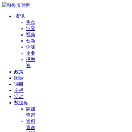
资讯
焦点
业界
视角
创新
评测
企业
投融
资
政策
国际
调研
专栏
活动
数据库
牌照
查询
资料
查询