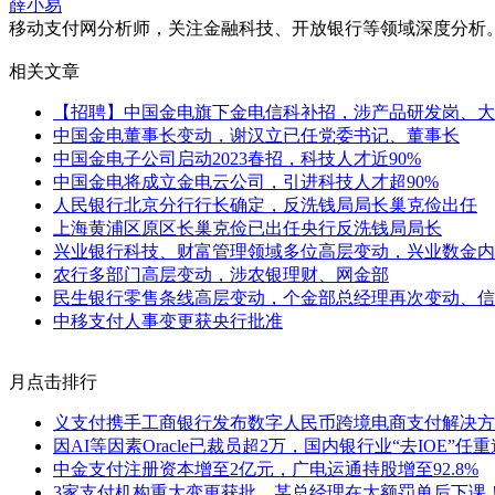
薛小易
移动支付网分析师，关注金融科技、开放银行等领域深度分析。微信：x
相关文章
【招聘】中国金电旗下金电信科补招，涉产品研发岗、大
中国金电董事长变动，谢汉立已任党委书记、董事长
中国金电子公司启动2023春招，科技人才近90%
中国金电将成立金电云公司，引进科技人才超90%
人民银行北京分行行长确定，反洗钱局局长巢克俭出任
上海黄浦区原区长巢克俭已出任央行反洗钱局局长
兴业银行科技、财富管理领域多位高层变动，兴业数金内
农行多部门高层变动，涉农银理财、网金部
民生银行零售条线高层变动，个金部总经理再次变动、信
中移支付人事变更获央行批准
月点击排行
义支付携手工商银行发布数字人民币跨境电商支付解决方
因AI等因素Oracle已裁员超2万，国内银行业“去IOE”任
中金支付注册资本增至2亿元，广电运通持股增至92.8%
3家支付机构重大变更获批，某总经理在大额罚单后下课