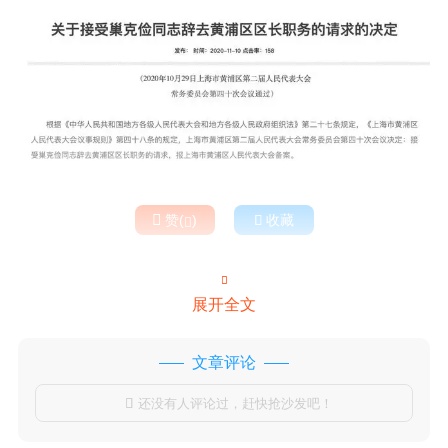

赞(
)

收藏


展开全文
文章评论
还没有人评论过，赶快抢沙发吧！
