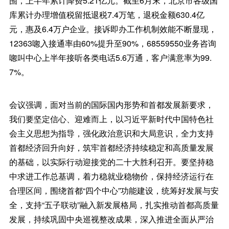
围，上半年累计降费5.21亿元。截至6月末，北京市各级国
库累计办理增值税留抵退税7.4万笔，退税金额630.4亿
元，惠及6.4万户企业。接诉即办工作机制效能不断显现，
12363唿入接通率由60%提升至90%，68559550业务咨询
唿叫中心上半年接听各类电话5.6万通，客户满意率为99.
7%。
会议强调，面对当前的国际国内形势和首都发展新要求，
我们要坚定信心、迎难而上，以习近平新时代中国特色社
会主义思想为指导，强化政治意识和大局意识，全力支持
首都经济回升向好，筑牢首都经济持续稳定和高质量发展
的基础，以实际行动迎接党的二十大胜利召开。要坚持稳
中求进工作总基调，着力稳就业稳物价，保持经济运行在
合理区间，围绕首都“四个中心”功能建设，统筹好发展与安
全，支持“五子联动”融入新发展格局，扎实推动首都高质量
发展，持续巩固中央巡视整改成果，深入推进全面从严治