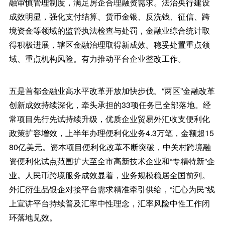
融审慎管理制度，满足房企合理融资需求。法治央行建设
成效明显，强化支付结算、货币金银、反洗钱、征信、跨
境资金等领域的监管执法检查与处罚，金融业综合统计取
得积极进展，辖区金融治理取得新成效。稳妥处置重点领
域、重点机构风险。有力推动平台企业整改工作。
五是首都金融业高水平改革开放加快步伐。“两区”金融改革
创新成效持续深化，牵头承担的33项任务已全部落地。经
常项目先行先试持续升级，优质企业贸易外汇收支便利化
政策扩容增效，上半年办理便利化业务4.3万笔，金额超15
80亿美元。资本项目便利化改革不断突破，中关村跨境融
资便利化试点范围扩大至全市高新技术企业和“专精特新”企
业。人民币跨境服务成效显着，业务规模稳居全国前列。
外汇衍生品银企对接平台需求精准牵引供给，“汇心为民”线
上宣讲平台持续普及汇率中性理念，汇率风险中性工作闭
环落地见效。