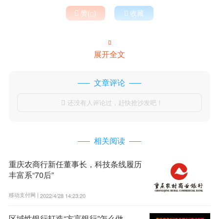

赞(
)

收藏


展开全文
文章评论
还没有人评论过，赶快抢沙发吧！

相关阅读
重庆农商行新任董事长，科技条线履历
丰富系“70后”
移动支付网 |
2022/4/28 14:23:20
区域性银行打造“方言银行”怎么做——