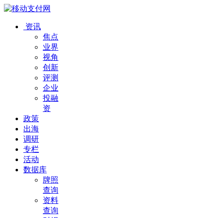
资讯
焦点
业界
视角
创新
评测
企业
投融
资
政策
出海
调研
专栏
活动
数据库
牌照
查询
资料
查询