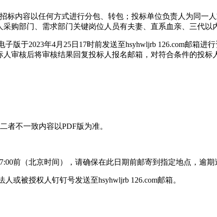
项目招标内容以任何方式进行分包、转包；投标单位负责人为同一
人采购部门、需求部门关键岗位人员有夫妻、直系血亲、三代以
2023年4月25日17时前发送至hsyhwljrb 126.co
标人审核后将审核结果回复投标人报名邮箱，对符合条件的投标
，如二者不一致内容以PDF版为准。
5日17:00前（北京时间），请确保在此日期前邮寄到指定地点，逾
人或被授权人钉钉号发送至hsyhwljrb 126.com邮箱。